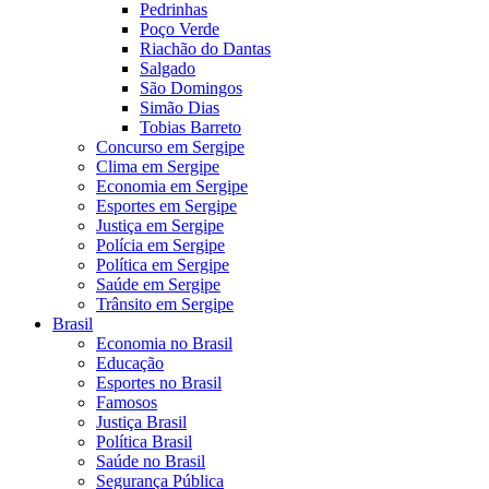
Pedrinhas
Poço Verde
Riachão do Dantas
Salgado
São Domingos
Simão Dias
Tobias Barreto
Concurso em Sergipe
Clima em Sergipe
Economia em Sergipe
Esportes em Sergipe
Justiça em Sergipe
Polícia em Sergipe
Política em Sergipe
Saúde em Sergipe
Trânsito em Sergipe
Brasil
Economia no Brasil
Educação
Esportes no Brasil
Famosos
Justiça Brasil
Política Brasil
Saúde no Brasil
Segurança Pública