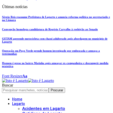
Últimas notícias
Sérgio Reis reassume Prefeitura de Lagarto e anuncia reforma política no secretariado e
na Câmara
Convenção homologa candidatura de Rogério Carvalho à reeleição ao Senado
GETAM apreende motocicleta com chassi adulterado após abordagem no município de
Lagarto
Operação em Poço Verde prende homem investigado por emboscada e ameaça a
testemunhas
Homem é preso no bairro Matinha após ameaçar ex-companheira e descumprir medida
protetiva
Font Resizer
Aa
Buscar
Home
Lagarto
Acidentes em Lagarto